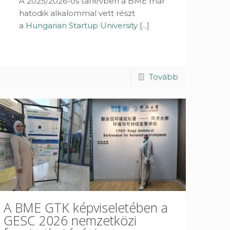
A 2025/2026-os tanévben a BME már
hatodik alkalommal vett részt
a
Hungarian Startup University
[...]
Tovább
A BME GTK képviseletében a
GESC 2026 nemzetközi