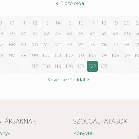
Előző oldal
9
10
11
12
13
14
15
16
17
18
19
20
2
38
39
40
41
42
43
44
45
46
47
48
49
5
67
68
69
70
71
72
73
74
75
76
77
78
7
96
97
98
99
100
101
102
103
104
105
106
107
1
117
118
119
120
121
122
123
Következő oldal
TÁRSAKNAK
SZOLGÁLTATÁSOK
önyv
Könyvtár