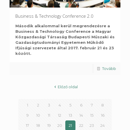
Business & Technology Conference 2.0
Második alkalommal kerül megrendezésre a
Business & Technology Conference a Magyar
Közgazdasági Társaság Budapesti Műszaki és
Gazdaságtudományi Egyetemen Működő
Ifjúsági szervezete által 2017. február 21 és 23
között.
Tovább
Előző oldal
1
2
3
4
5
6
7
8
9
10
11
12
13
14
15
16
17
18
19
20
21
22
23
24