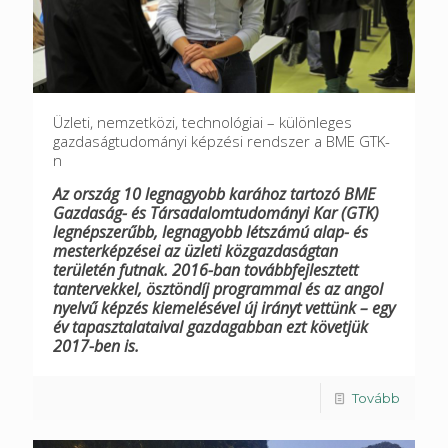
Üzleti, nemzetközi, technológiai – különleges
gazdaságtudományi képzési rendszer a BME GTK-
n
Az ország 10 legnagyobb karához tartozó BME
Gazdaság- és Társadalomtudományi Kar (GTK)
legnépszerűbb, legnagyobb létszámú alap- és
mesterképzései az üzleti közgazdaságtan
területén futnak. 2016-ban továbbfejlesztett
tantervekkel, ösztöndíj programmal és az angol
nyelvű képzés kiemelésével új irányt vettünk – egy
év tapasztalataival gazdagabban ezt követjük
2017-ben is.
Tovább