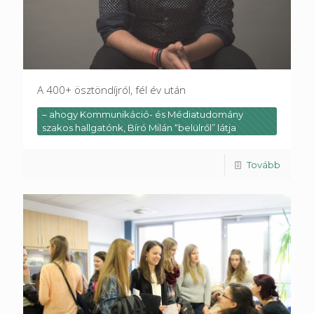
A 400+ ösztöndíjról, fél év után
– ahogy Kommunikáció- és Médiatudomány
szakos hallgatónk, Bíró Milán “belülről” látja
Tovább