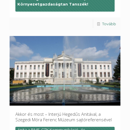
Környezetgazdaságtan Tanszék!
Tovább
Akkor és most – Interjú Hegedűs Anitával, a
Szegedi Móra Ferenc Múzeum sajtóreferensével
Anita a BME-GTK Kommunikáció- és