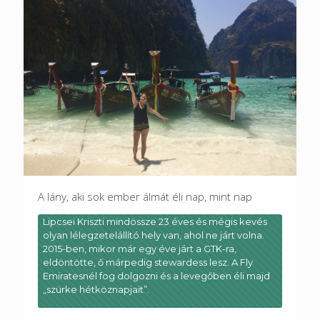
A lány, aki sok ember álmát éli nap, mint nap
Lipcsei Kriszti mindössze 23 éves és mégis kevés
olyan lélegzetelállító hely van, ahol ne járt volna.
2015-ben, mikor már egy éve járt a GTK-ra,
eldöntötte, ő márpedig stewardess lesz. A Fly
Emiratesnél fog dolgozni és a levegőben éli majd
„szürke hétköznapjait”.