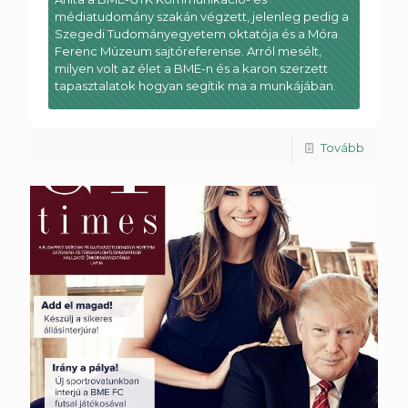
médiatudomány szakán végzett, jelenleg pedig a
Szegedi Tudományegyetem oktatója és a Móra
Ferenc Múzeum sajtóreferense. Arról mesélt,
milyen volt az élet a BME-n és a karon szerzett
tapasztalatok hogyan segítik ma a munkájában.
Tovább