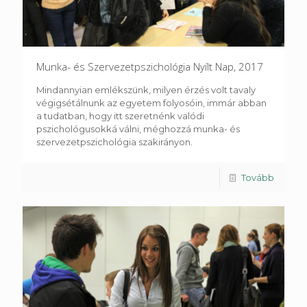
Munka- és Szervezetpszichológia Nyílt Nap, 2017
Mindannyian emlékszünk, milyen érzés volt tavaly
végigsétálnunk az egyetem folyosóin, immár abban
a tudatban, hogy itt szeretnénk valódi
pszichológusokká válni, méghozzá munka- és
szervezetpszichológia szakirányon.
Tovább