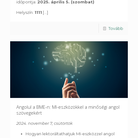
időpontja:
2025. április 5. (szombat)
Helyszín:
1111
[...]
Tovább
Angolul a BME-n: MI-eszközökkel a minőségi angol
szövegekért
2024. november 7, csütörtök
Hogyan lektoráltathatjuk MI-eszközzel angol