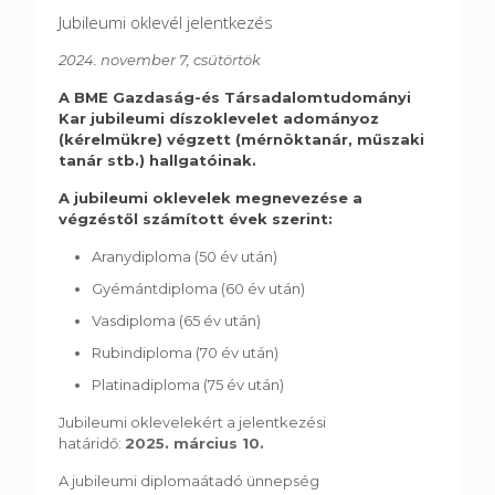
Jubileumi oklevél jelentkezés
2024. november 7, csütörtök
A BME Gazdaság-és Társadalomtudományi
Kar jubileumi díszoklevelet adományoz
(kérelmükre) végzett (mérnöktanár, műszaki
tanár stb.) hallgatóinak.
A jubileumi oklevelek megnevezése a
végzéstől számított évek szerint:
Aranydiploma (50 év után)
Gyémántdiploma (60 év után)
Vasdiploma (65 év után)
Rubindiploma (70 év után)
Platinadiploma (75 év után)
Jubileumi oklevelekért a jelentkezési
határidő:
2025. március 10.
A jubileumi diplomaátadó ünnepség