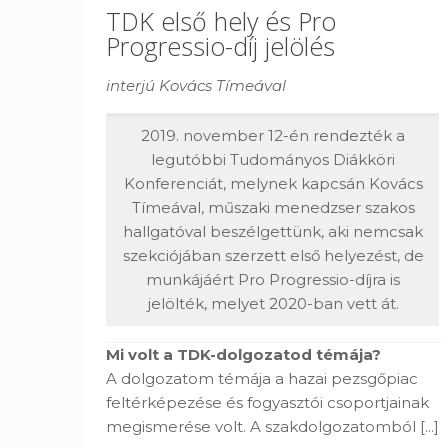
TDK első hely és Pro
Progressio-díj jelölés
interjú Kovács Tímeával
2019. november 12-én rendezték a
legutóbbi Tudományos Diákköri
Konferenciát, melynek kapcsán Kovács
Tímeával, műszaki menedzser szakos
hallgatóval beszélgettünk, aki nemcsak
szekciójában szerzett első helyezést, de
munkájáért Pro Progressio-díjra is
jelölték, melyet 2020-ban vett át.
Mi volt a TDK-dolgozatod témája?
A dolgozatom témája a hazai pezsgőpiac
feltérképezése és fogyasztói csoportjainak
megismerése volt. A szakdolgozatomból
[...]