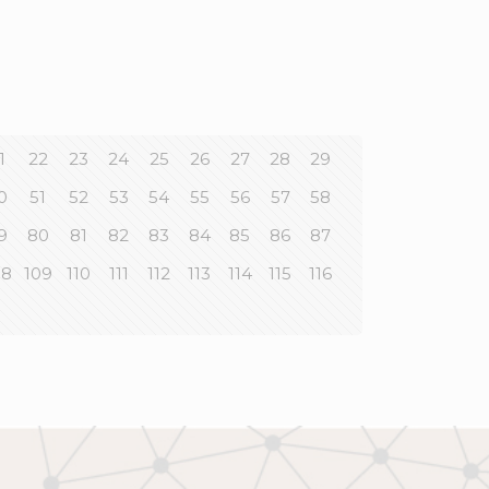
1
22
23
24
25
26
27
28
29
0
51
52
53
54
55
56
57
58
9
80
81
82
83
84
85
86
87
08
109
110
111
112
113
114
115
116