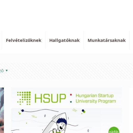
Felvételizőknek
Hallgatóknak
Munkatársaknak
ző