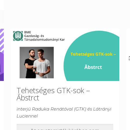
Tehetséges GTK-sok –
Ābstrct
interjú Raduka Renátóval (GTK) és Látrányi
Luciennel