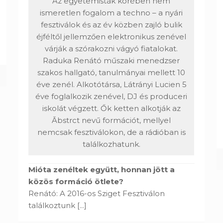
Az egyetemisták körében nem
ismeretlen fogalom a techno – a nyári
fesztiválok és az év közben zajló bulik
éjféltől jellemzően elektronikus zenével
várják a szórakozni vágyó fiatalokat.
Raduka Renátó műszaki menedzser
szakos hallgató, tanulmányai mellett 10
éve zenél. Alkotótársa, Látrányi Lucien 5
éve foglalkozik zenével, DJ és produceri
iskolát végzett. Ők ketten alkotják az
Ābstrct nevű formációt, mellyel
nemcsak fesztiválokon, de a rádióban is
találkozhatunk.
Mióta zenéltek együtt, honnan jött a
közös formáció ötlete?
Renátó: A 2016-os Sziget Fesztiválon
találkoztunk
[...]