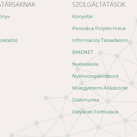
TÁRSAKNAK
SZOLGÁLTATÁSOK
önyv
Könyvtár
Periodica Polytechnica
oktatói)
Információs Társadalom
BMENET
Nyelviskola
Nyelvvizsgaközpont
Műegyetemi Állásbörze
Diákmunka
Pályázati Felhívások