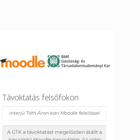
Távoktatás felsőfokon
interjú Tóth Áron kari Moodle felelőssel
A GTK a távoktatást megelőzően átállt a
kari szintű Moodle használatra. Az oldal