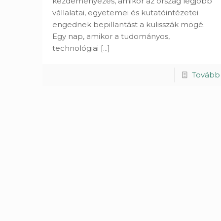
kezdeményezés, amikor az ország legjobb
vállalatai, egyetemei és kutatóintézetei
engednek bepillantást a kulisszák mögé.
Egy nap, amikor a tudományos,
technológiai
[...]
Tovább