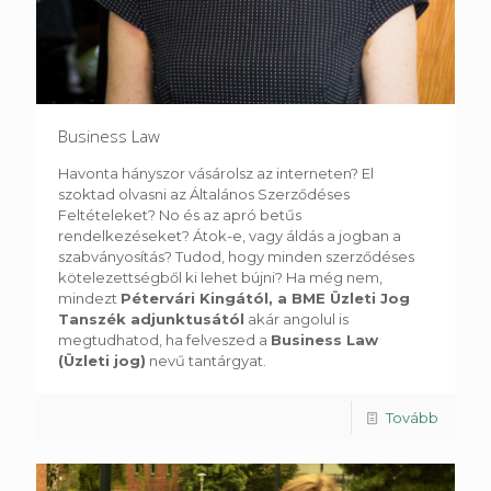
Business Law
Havonta hányszor vásárolsz az interneten? El
szoktad olvasni az Általános Szerződéses
Feltételeket? No és az apró betűs
rendelkezéseket? Átok-e, vagy áldás a jogban a
szabványosítás? Tudod, hogy minden szerződéses
kötelezettségből ki lehet bújni? Ha még nem,
mindezt
Pétervári Kingától, a BME Üzleti Jog
Tanszék adjunktusától
akár angolul is
megtudhatod, ha felveszed a
Business Law
(Üzleti jog)
nevű tantárgyat.
Tovább