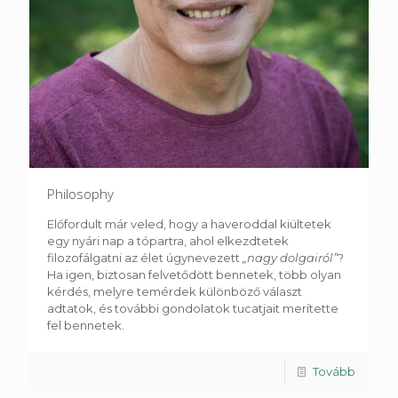
Philosophy
Előfordult már veled, hogy a haveroddal kiültetek
egy nyári nap a tópartra, ahol elkezdtetek
filozofálgatni az élet úgynevezett
„nagy dolgairól”
?
Ha igen, biztosan felvetődött bennetek, több olyan
kérdés, melyre temérdek különböző választ
adtatok, és további gondolatok tucatjait merítette
fel bennetek.
Tovább