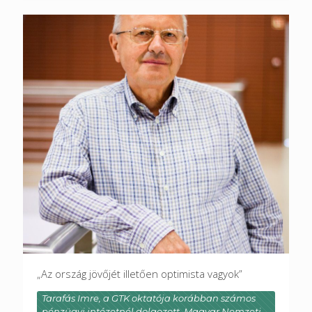
„Az ország jövőjét illetően optimista vagyok”
Tarafás Imre, a GTK oktatója korábban számos
pénzügyi intézetnél dolgozott. Magyar Nemzeti