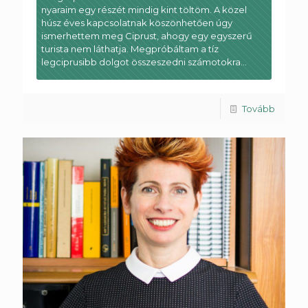
nyaraim egy részét mindig kint töltöm. A közel
húsz éves kapcsolatnak köszönhetően úgy
ismerhettem meg Ciprust, ahogy egy egyszerű
turista nem láthatja. Megpróbáltam a tíz
legciprusibb dolgot összeszedni számotokra…
Tovább