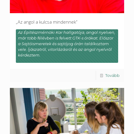
„Az angol a kulcsa mindennek”
Az Építészmérnöki Kar hallgatója, angol nyelven,
már több félévben is felvett GTK-s órákat. Először
a Sajtóismeretek és sajtójog órán találkoztam
vele. Íjászatról, vitorlázásról és az angol nyelvről
kérdeztem.
Tovább