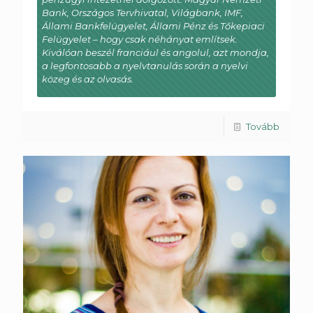
Bank, Országos Tervhivatal, Világbank, IMF,
Állami Bankfelügyelet, Állami Pénz és Tőkepiaci
Felügyelet – hogy csak néhányat említsek.
Kiválóan beszél franciául és angolul, azt mondja,
a legfontosabb a nyelvtanulás során a nyelvi
közeg és az olvasás.
Tovább