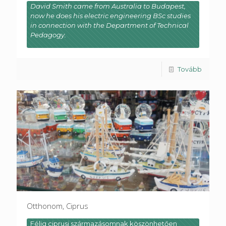
David Smith came from Australia to Budapest,
now he does his electric engineering BSc studies
in connection with the Department of Technical
Pedagogy.
Tovább
Otthonom, Ciprus
Félig ciprusi származásomnak köszönhetően