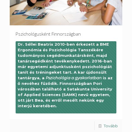
Pszichológusként Finnországban
Dr. Séllei Beatrix 2010-ben érkezett a BME
Ergonómia és Pszichológia Tanszékére
tudományos segédmunkatársként, majd
tanársegédként tevékenykedett. 2016-ban
már egyetemi adjunktusként pszichológiát
tanít és tréningeket tart. A kar újdonsült
tantárgya, a
Pszichológia a gyakorlatban
is az
ő nevéhez fűződik. Finnországban Pori
városában található a Satakunta University
of Applied Sciences (SAMK) nevű egyetem,
ott járt Bea, és erről mesélt nekünk egy
interjú keretében.
Tovább