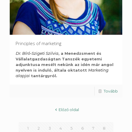
Principles of marketing
Dr. Bíró-Szigeti Szilvia
, a Menedzsment és
Vállalatgazdaságtan Tanszék egyetemi
adjunktusa mesélt nekünk az idén már angol
nyelven is induló, általa oktatott
Marketing
alapjai
tantárgyról.
Tovább
Előző oldal
1
2
3
4
5
6
7
8