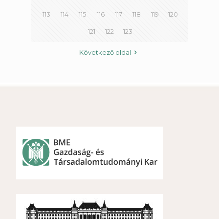
113
114
115
116
117
118
119
120
121
122
123
Következő oldal